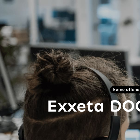
keine offene
Exxeta DOO