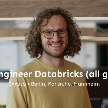
gineer Databricks (all 
Exxeta • Berlin, Karlsruhe, Mannheim