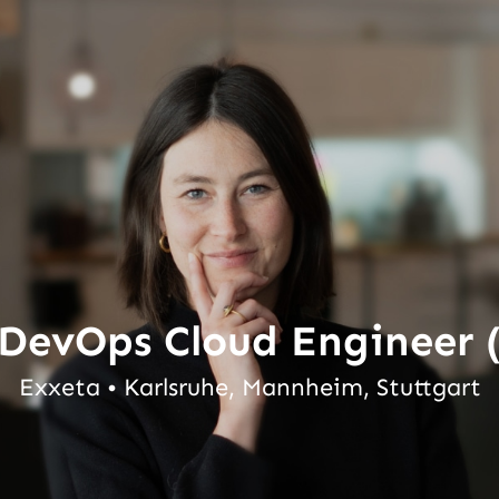
DevOps Cloud Engineer (
Exxeta • Karlsruhe, Mannheim, Stuttgart