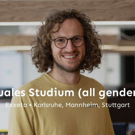
ales Studium (all gende
Exxeta • Karlsruhe, Mannheim, Stuttgart