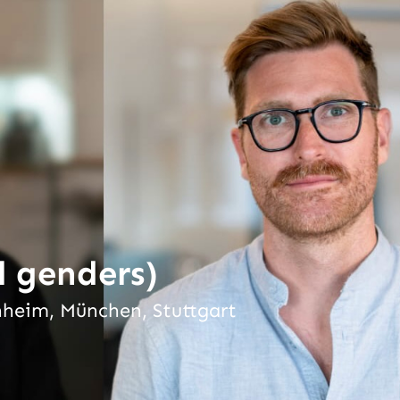
l genders)
nheim, München, Stuttgart