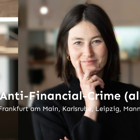
nti-Financial-Crime (al
 Frankfurt am Main, Karlsruhe, Leipzig, Man