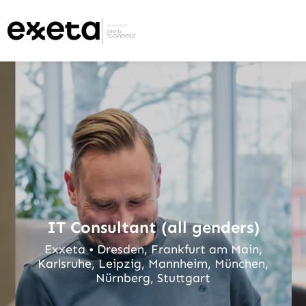
IT Consultant (all genders)
Exxeta • Dresden, Frankfurt am Main,
Karlsruhe, Leipzig, Mannheim, München,
Nürnberg, Stuttgart