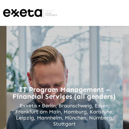
IT Program Management –
Financial Services (all genders)
Exxeta • Berlin, Braunschweig, Essen,
Frankfurt am Main, Hamburg, Karlsruhe,
Leipzig, Mannheim, München, Nürnberg,
Stuttgart