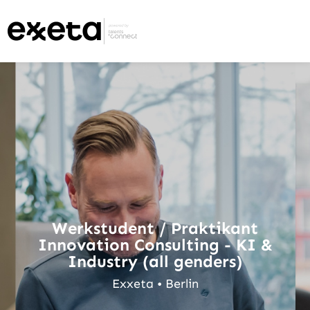
Werkstudent / Praktikant
Innovation Consulting - KI &
Industry (all genders)
Exxeta • Berlin